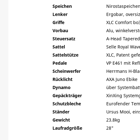
Speichen
Nirostaspeiche
Lenker
Ergobar, overs
Griffe
XLC Comfort bo
Vorbau
Alu, winkelvers
Steuersatz
A-Head Tapered
Sattel
Selle Royal Wav
Sattelstütze
XLC, Patent gef
Pedale
VP E461 mit Ref
Scheinwerfer
Herrmans H-Bla
Rücklicht
AXA Juno Ebike
Dynamo
über Systembatt
Gepäckträger
XinXing System
Schutzbleche
Eurofender Tem
Ständer
Ursus Mooi, ein
Gewicht
23.8kg
Laufradgröße
28"