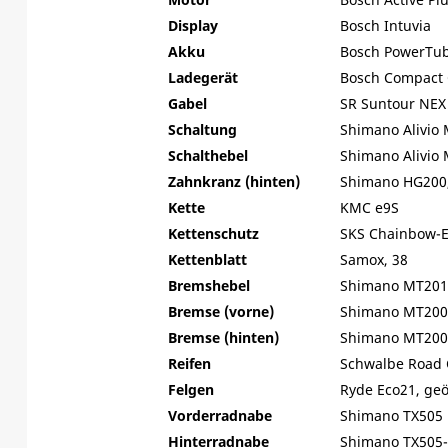
Display
Bosch Intuvia
Akku
Bosch PowerTub
Ladegerät
Bosch Compact 
Gabel
SR Suntour NEX 
Schaltung
Shimano Alivio
Schalthebel
Shimano Alivio 
Zahnkranz (hinten)
Shimano HG200,
Kette
KMC e9S
Kettenschutz
SKS Chainbow-E
Kettenblatt
Samox, 38
Bremshebel
Shimano MT201
Bremse (vorne)
Shimano MT200,
Bremse (hinten)
Shimano MT200,
Reifen
Schwalbe Road C
Felgen
Ryde Eco21, ge
Vorderradnabe
Shimano TX505
Hinterradnabe
Shimano TX505-