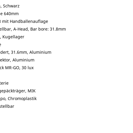
n, Schwarz
ize 640mm
3 mit Handballenauflage
tellbar, A-Head, Bar bore: 31.8mm
, Kugellager
e
edert, 31.6mm, Aluminium
lektor, Aluminium
ck MR-GO, 30 lux
erie
gepäckträger, MIK
po, Chromoplastik
stellbar