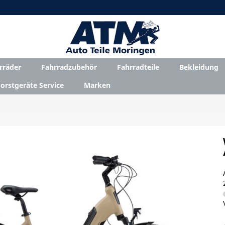
rräder
Fahrradzubehör
Fahrradteile
Bekleidung
orstgeräte Service
Marken