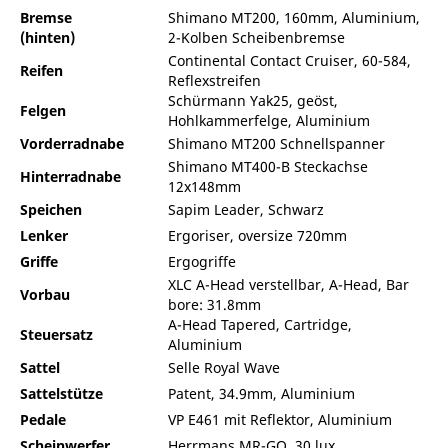
Bremse
Shimano MT200, 160mm, Aluminium,
(hinten)
2-Kolben Scheibenbremse
Continental Contact Cruiser, 60-584,
Reifen
Reflexstreifen
Schürmann Yak25, geöst,
Felgen
Hohlkammerfelge, Aluminium
Vorderradnabe
Shimano MT200 Schnellspanner
Shimano MT400-B Steckachse
Hinterradnabe
12x148mm
Speichen
Sapim Leader, Schwarz
Lenker
Ergoriser, oversize 720mm
Griffe
Ergogriffe
XLC A-Head verstellbar, A-Head, Bar
Vorbau
bore: 31.8mm
A-Head Tapered, Cartridge,
Steuersatz
Aluminium
Sattel
Selle Royal Wave
Sattelstütze
Patent, 34.9mm, Aluminium
Pedale
VP E461 mit Reflektor, Aluminium
Scheinwerfer
Herrmans MR-GO, 30 lux