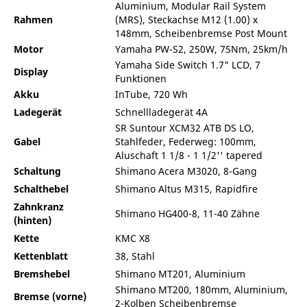
Aluminium, Modular Rail System
Rahmen
(MRS), Steckachse M12 (1.00) x
148mm, Scheibenbremse Post Mount
Motor
Yamaha PW-S2, 250W, 75Nm, 25km/h
Yamaha Side Switch 1.7" LCD, 7
Display
Funktionen
Akku
InTube, 720 Wh
Ladegerät
Schnellladegerät 4A
SR Suntour XCM32 ATB DS LO,
Gabel
Stahlfeder, Federweg: 100mm,
Aluschaft 1 1/8 - 1 1/2'' tapered
Schaltung
Shimano Acera M3020, 8-Gang
Schalthebel
Shimano Altus M315, Rapidfire
Zahnkranz
Shimano HG400-8, 11-40 Zähne
(hinten)
Kette
KMC X8
Kettenblatt
38, Stahl
Bremshebel
Shimano MT201, Aluminium
Shimano MT200, 180mm, Aluminium,
Bremse (vorne)
2-Kolben Scheibenbremse