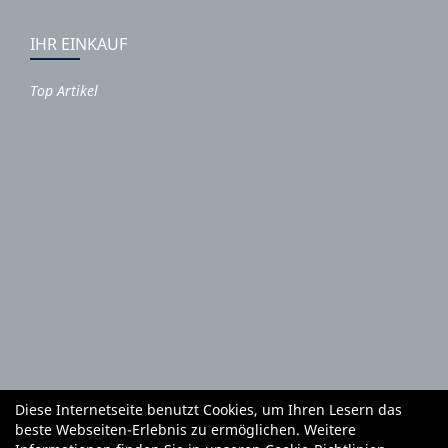
IHR EINKAUF
Top Artikel
Diese Internetseite benutzt Cookies, um Ihren Lesern das
Autoteile und Zubehör
E-Roller
Fahrräder
beste Webseiten-Erlebnis zu ermöglichen. Weitere
Fahrradzubehör
Fahrradteile
Bekleidung
Mietgeräte