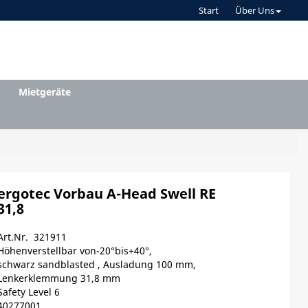
Start
Über Uns
Mietgeräte
ergotec Vorbau A-Head Swell RE
31,8
Art.Nr. 321911
Höhenverstellbar von-20°bis+40°,
schwarz sandblasted , Ausladung 100 mm,
Lenkerklemmung 31,8 mm
Safety Level 6
40277001