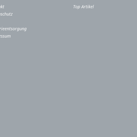
akt
Top Artikel
schutz
rieentsorgung
essum