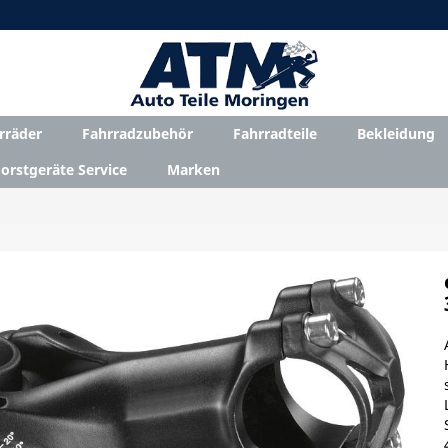
rräder
Fahrradzubehör
Fahrradteile
Bekleidung
orstgeräte Service
Marken