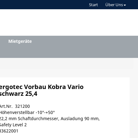
Start
Über Uns
Mietgeräte
ergotec Vorbau Kobra Vario
schwarz 25,4
Art.Nr. 321200
Höhenverstellbar -10°-+50°
22,2 mm Schaftdurchmesser, Ausladung 90 mm,
Safety Level 2
33622001