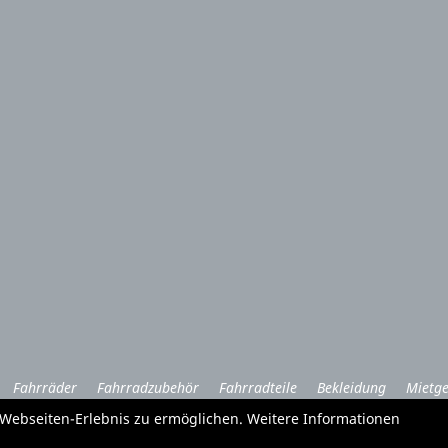
Fahrräder
Fahrradzubehör
Fahrradteile
Bekleidung
Mietge
Garten und Forstgeräte Service
e Webseiten-Erlebnis zu ermöglichen. Weitere Informationen