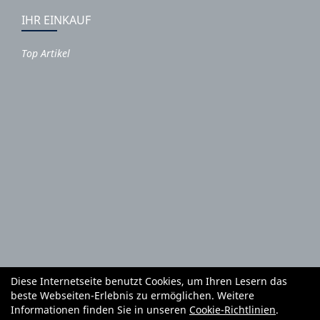
IHR EINKAUF
Top Artikel
Diese Internetseite benutzt Cookies, um Ihren Lesern das
Autoteile und Zubehör
E-Roller
Fahrräder
beste Webseiten-Erlebnis zu ermöglichen. Weitere
Fahrradzubehör
Fahrradteile
Bekleidung
Mietgeräte
Informationen finden Sie in unseren
Cookie-Richtlinien
.
Reifenhandel und Montage
Garten und Forstgeräte Service