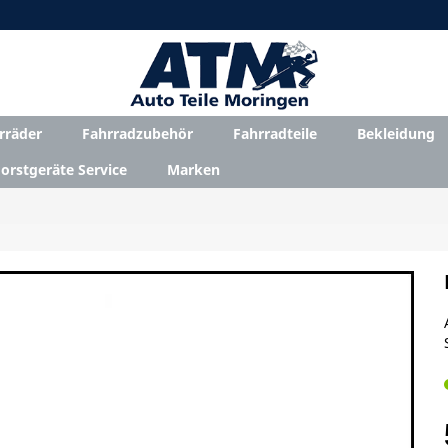
rräder
Fahrradzubehör
Fahrradteile
Bekleidung
orstgeräte Service
Marken