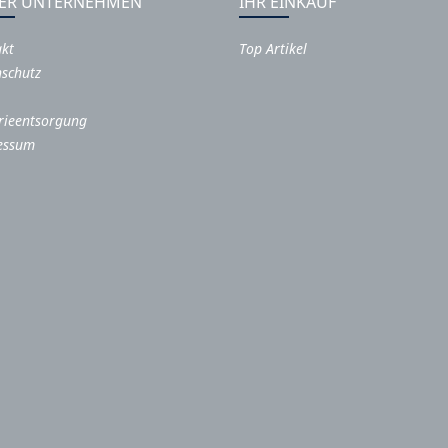
ER UNTERNEHMEN
IHR EINKAUF
akt
Top Artikel
schutz
rieentsorgung
essum