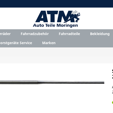
rräder
Fahrradzubehör
Fahrradteile
Bekleidung
orstgeräte Service
Marken