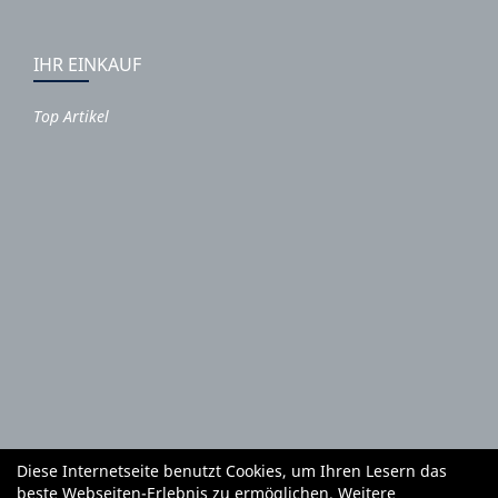
IHR EINKAUF
Top Artikel
Diese Internetseite benutzt Cookies, um Ihren Lesern das
Autoteile und Zubehör
E-Roller
Fahrräder
beste Webseiten-Erlebnis zu ermöglichen. Weitere